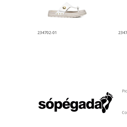
234702-01
2347
Pic
Co