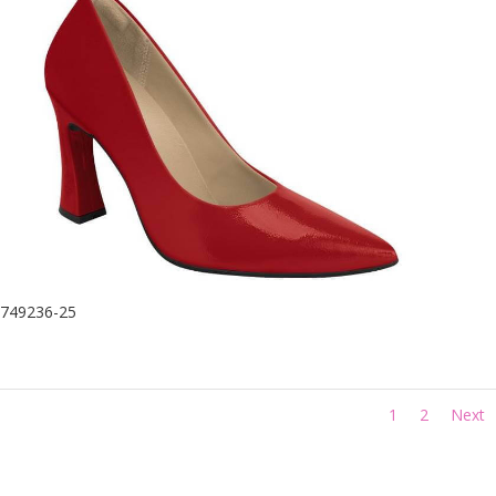
749236-25
1
2
Next